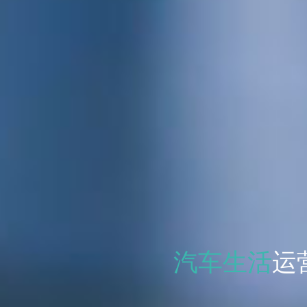
汽车生活
运